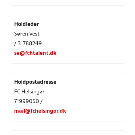
Holdleder
Søren Vest
/ 31788249
sv@fchtalent.dk
Holdpostadresse
FC Helsingør
71999050 /
mail@fchelsingor.dk