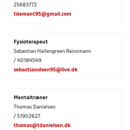
25683772
tdemant95@gmail.com
Fysioterapeut
Sebastian Hallengreen Reissmann
/ 40184549
sebastianolsen95@live.dk
Mentaltræner
Thomas Danielsen
/ 51902627
thomas@tdanielsen.dk