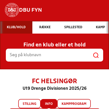
DBU FYN
Hvad vil du søge efter?
KLUB/HOLD
RÆKKE
SPILLESTED
KAMP
INDHOLD OG NYHEDER
Find en klub eller et hold
STILLINGER, RESULTATER, KLUBBER OG
HOLD
FC HELSINGØR
U19 Drenge Divisionen 2025/26
STILLING
INFO
KAMPPROGRAM