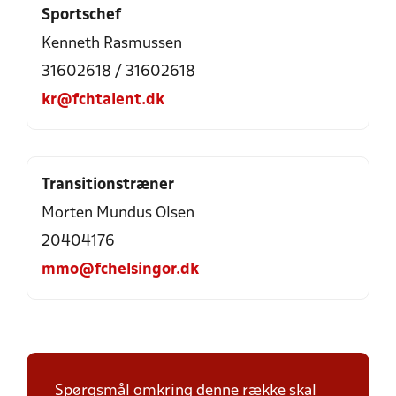
Sportschef
Kenneth Rasmussen
31602618 / 31602618
kr@fchtalent.dk
Transitionstræner
Morten Mundus Olsen
20404176
mmo@fchelsingor.dk
Spørgsmål omkring denne række skal