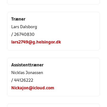
Træner
Lars Dalsborg
/ 26740830
lars2749@g.helsingor.dk
Assistenttræner
Nicklas Jonassen
/ 44126222
Nickajon@icloud.com