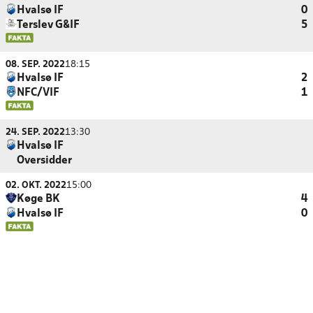
Hvalsø IF
0
Terslev G&IF
5
08. SEP. 2022
18:15
Hvalsø IF
2
NFC/VIF
1
24. SEP. 2022
13:30
Hvalsø IF
Oversidder
02. OKT. 2022
15:00
Køge BK
4
Hvalsø IF
0