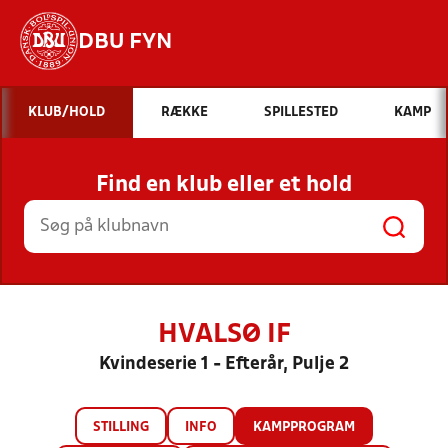
DBU FYN
Hvad vil du søge efter?
KLUB/HOLD
RÆKKE
SPILLESTED
KAMP
INDHOLD OG NYHEDER
Find en klub eller et hold
STILLINGER, RESULTATER, KLUBBER OG
HOLD
HVALSØ IF
Kvindeserie 1 - Efterår, Pulje 2
STILLING
INFO
KAMPPROGRAM