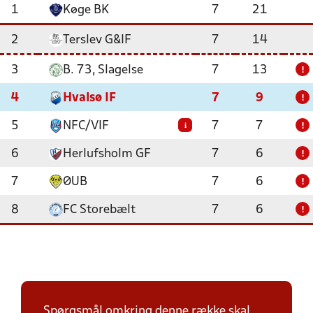
1
Køge BK
7
21
2
Terslev G&IF
7
14
3
B. 73, Slagelse
7
13
!
4
Hvalsø IF
7
9
!
5
NFC/VIF
7
7
i
!
6
Herlufsholm GF
7
6
!
7
ØUB
7
6
!
8
FC Storebælt
7
6
!
Spørgsmål omkring denne række skal