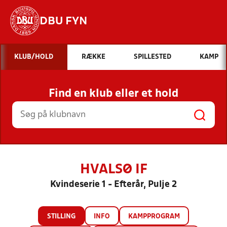
DBU FYN
Hvad vil du søge efter?
KLUB/HOLD
RÆKKE
SPILLESTED
KAMP
INDHOLD OG NYHEDER
Find en klub eller et hold
STILLINGER, RESULTATER, KLUBBER OG
HOLD
HVALSØ IF
Kvindeserie 1 - Efterår, Pulje 2
STILLING
INFO
KAMPPROGRAM