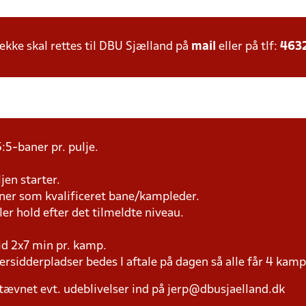
ke skal rettes til DBU Sjælland på
mail
eller på tlf:
463
:5-baner pr. pulje.
jen starter.
æner som kvalificeret bane/kampleder.
ller hold efter det tilmeldte niveau.
tid 2x7 min pr. kamp.
versidderpladser bedes I aftale på dagen så alle får 4 kamp
tævnet evt. udeblivelser ind på jerp@dbusjaelland.dk