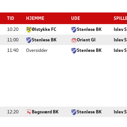
TID
HJEMME
UDE
SPILL
10:20
Ølstykke FC
Stenløse BK
Islev 
11:00
Stenløse BK
Orient GI
Islev 
11:40
Oversidder
Stenløse BK
Islev 
12:20
Bagsværd BK
Stenløse BK
Islev 