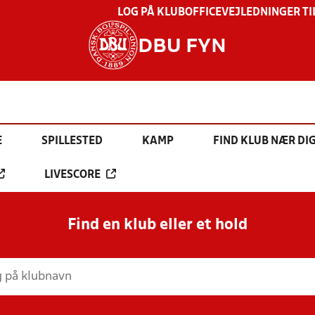
LOG PÅ KLUBOFFICE
VEJLEDNINGER TI
DBU FYN
E
SPILLESTED
KAMP
FIND KLUB NÆR DI
LIVESCORE
Find en klub eller et hold