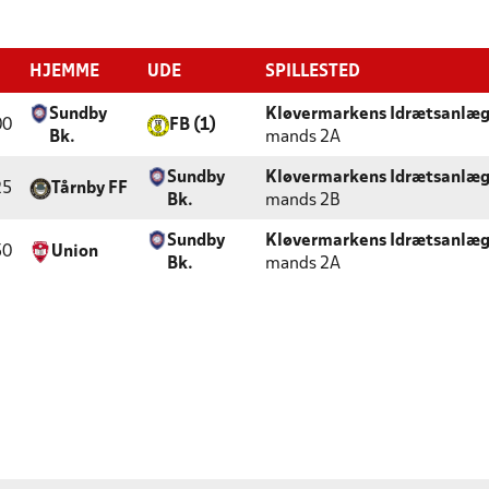
HJEMME
UDE
SPILLESTED
Sundby
Kløvermarkens Idrætsanlæ
00
FB (1)
Bk.
mands 2A
Sundby
Kløvermarkens Idrætsanlæ
25
Tårnby FF
Bk.
mands 2B
Sundby
Kløvermarkens Idrætsanlæ
50
Union
Bk.
mands 2A