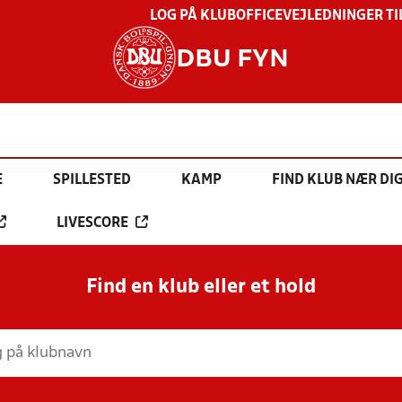
LOG PÅ KLUBOFFICE
VEJLEDNINGER TI
DBU FYN
E
SPILLESTED
KAMP
FIND KLUB NÆR DI
LIVESCORE
Find en klub eller et hold