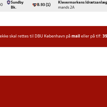
Sundby
Kløvermarkens Idrætsanlæ
40
B.93 (1)
Bk.
mands 2A
kke skal rettes til DBU København på
mail
eller på tlf:
39