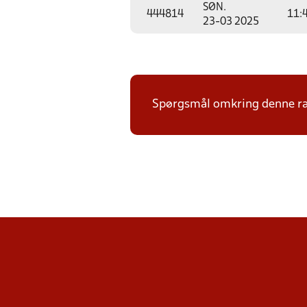
SØN.
444814
11:
23-03 2025
Spørgsmål omkring denne ræ