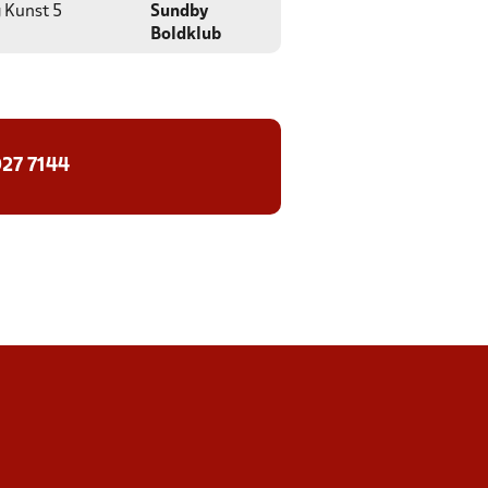
g
Kunst 5
Sundby
Boldklub
27 7144