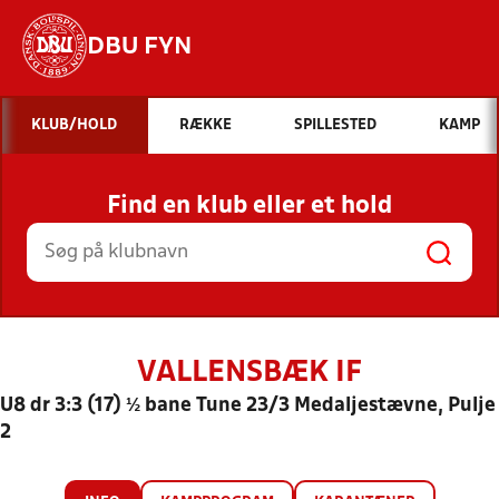
DBU FYN
Hvad vil du søge efter?
KLUB/HOLD
RÆKKE
SPILLESTED
KAMP
INDHOLD OG NYHEDER
Find en klub eller et hold
STILLINGER, RESULTATER, KLUBBER OG
HOLD
VALLENSBÆK IF
U8 dr 3:3 (17) ½ bane Tune 23/3 Medaljestævne, Pulje
2