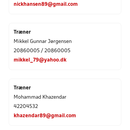
nickhansen89@gmail.com
Træner
Mikkel Gunnar Jørgensen
20860005 / 20860005
mikkel_79@yahoo.dk
Træner
Mohammad Khazendar
42204532
khazendar89@gmail.com