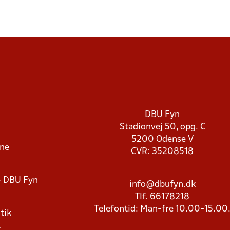
DBU Fyn
Stadionvej 50, opg. C
5200 Odense V
rne
CVR: 35208518
- DBU Fyn
info@dbufyn.dk
Tlf. 66178218
Telefontid: Man-fre 10.00-15.00
tik
k