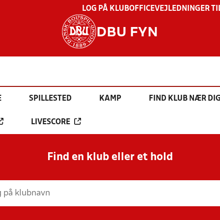
LOG PÅ KLUBOFFICE
VEJLEDNINGER TI
DBU FYN
E
SPILLESTED
KAMP
FIND KLUB NÆR DI
LIVESCORE
Find en klub eller et hold