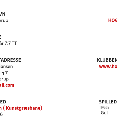
VN
erup
HOG
E
år 7:7 TT
TADRESSE
KLUBBEN
tiansen
www.ho
ej 11
erup
il.com
TED
SPILLE
TRØJE
n ( Kunstgræsbane)
Gul
 6