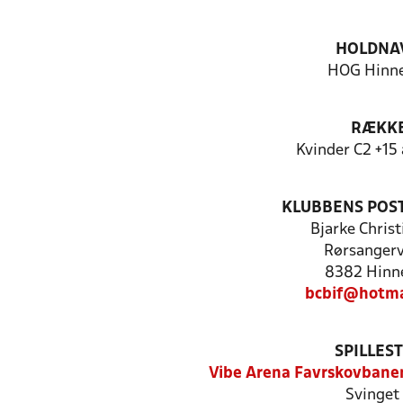
HOLDNA
HOG Hinn
RÆKK
Kvinder C2 +15 
KLUBBENS POS
Bjarke Chris
Rørsangerv
8382 Hinn
bcbif@hotma
SPILLES
Vibe Arena Favrskovbane
Svinget