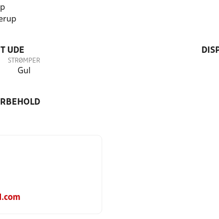
up
erup
T UDE
DIS
STRØMPER
Gul
ORBEHOLD
l.com