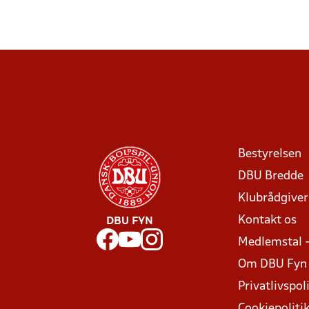
Bestyrelsen
DBU Bredde
Klubrådgive
Kontakt os
DBU FYN
Medlemstal 
Om DBU Fyn
Privatlivspoli
Cookiepoliti