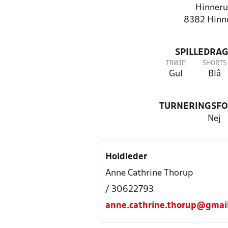
Hinner
8382 Hinn
SPILLEDRAG
TRØJE
SHORTS
Gul
Blå
TURNERINGSF
Nej
Holdleder
Anne Cathrine Thorup
/ 30622793
anne.cathrine.thorup@gmai