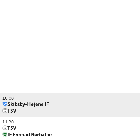
10:00
Skibsby-Højene IF
TSV
11:20
TSV
IF Fremad Nørhalne