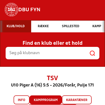
DBU FYN
Hvad vil du søge efter?
KLUB/HOLD
RÆKKE
SPILLESTED
KAMP
INDHOLD OG NYHEDER
Find en klub eller et hold
STILLINGER, RESULTATER, KLUBBER OG
HOLD
TSV
U10 Piger A (16) 5:5 - 2026/Forår, Pulje 171
INFO
KAMPPROGRAM
KARANTÆNER