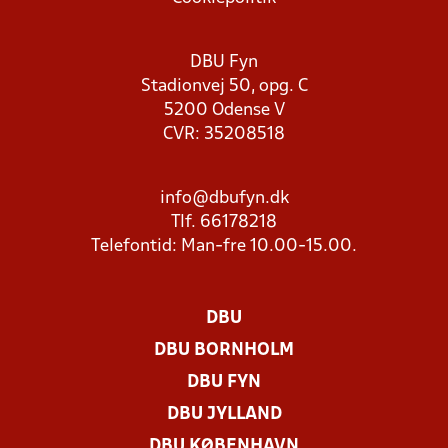
DBU Fyn
Stadionvej 50, opg. C
5200 Odense V
CVR: 35208518
info@dbufyn.dk
Tlf. 66178218
Telefontid: Man-fre 10.00-15.00.
DBU
DBU BORNHOLM
DBU FYN
DBU JYLLAND
DBU KØBENHAVN