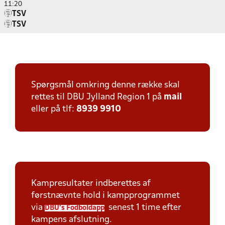
11:20
TSV
TSV
Spørgsmål omkring denne række skal
rettes til DBU Jylland Region 1 på
mail
eller på tlf:
8939 9910
Kampresultater indberettes af
førstnævnte hold i kampprogrammet
via
senest 1 time efter
DBU's Fodboldapp
kampens afslutning.