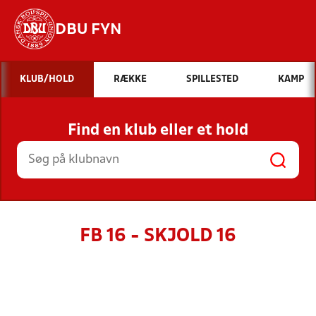
DBU FYN
Hvad vil du søge efter?
KLUB/HOLD
RÆKKE
SPILLESTED
KAMP
INDHOLD OG NYHEDER
Find en klub eller et hold
STILLINGER, RESULTATER, KLUBBER OG
HOLD
FB 16 - SKJOLD 16