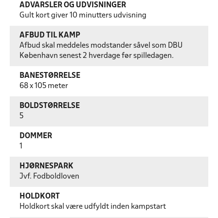
ADVARSLER OG UDVISNINGER
Gult kort giver 10 minutters udvisning
AFBUD TIL KAMP
Afbud skal meddeles modstander såvel som DBU
København senest 2 hverdage før spilledagen.
BANESTØRRELSE
68 x 105 meter
BOLDSTØRRELSE
5
DOMMER
1
HJØRNESPARK
Jvf. Fodboldloven
HOLDKORT
Holdkort skal være udfyldt inden kampstart