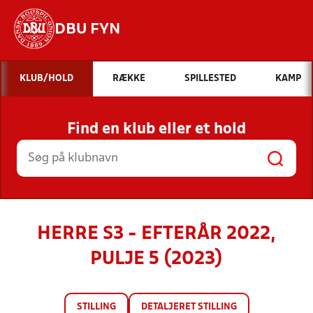
DBU FYN
Hvad vil du søge efter?
KLUB/HOLD
RÆKKE
SPILLESTED
KAMP
INDHOLD OG NYHEDER
Find en klub eller et hold
STILLINGER, RESULTATER, KLUBBER OG
HOLD
HERRE S3 - EFTERÅR 2022,
PULJE 5 (2023)
STILLING
DETALJERET STILLING