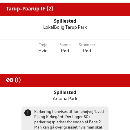
Tarup-Paarup IF (2)
Spillested
LokalBolig Tarup Park
Trøje
Shorts
Strømper
Hvid
Rød
Rød
ØB (1)
Spillested
Arkona Park
Parkering henvises til Tornehøjvej 1, ved
!
Rising Kirkegård. Der ligger 60+
parkeringspladser for enden af Bane 2.
Man kan gå over græsset hvis man skal