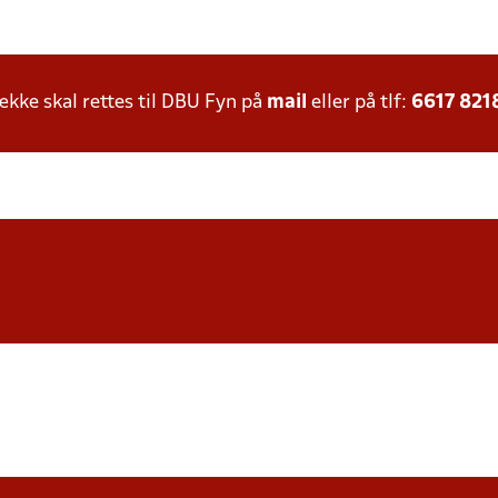
ke skal rettes til DBU Fyn på
mail
eller på tlf:
6617 821