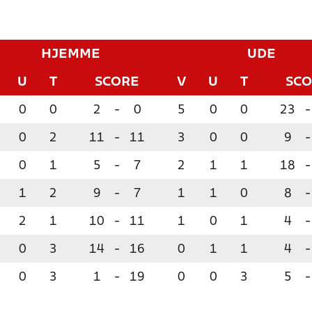
HJEMME
UDE
U
T
SCORE
V
U
T
SC
0
0
2
-
0
5
0
0
23
-
0
2
11
-
11
3
0
0
9
-
0
1
5
-
7
2
1
1
18
-
1
2
9
-
7
1
1
0
8
-
2
1
10
-
11
1
0
1
4
-
0
3
14
-
16
0
1
1
4
-
0
3
1
-
19
0
0
3
5
-