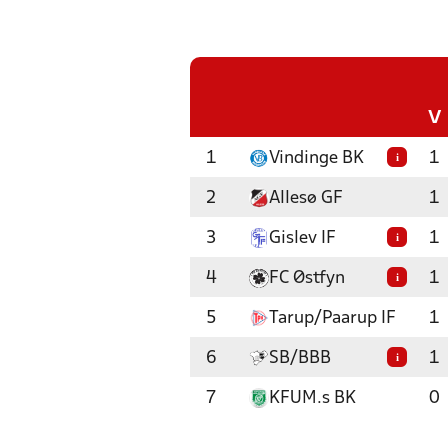
V
1
Vindinge BK
1
i
2
Allesø GF
1
3
Gislev IF
1
i
4
FC Østfyn
1
i
5
Tarup/Paarup IF
1
6
SB/BBB
1
i
7
KFUM.s BK
0