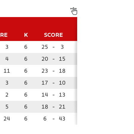
ORE
K
SCORE
P
3
6
25
-
3
18
4
6
20
-
15
12
11
6
23
-
18
10
3
6
17
-
10
8
2
6
14
-
13
8
5
6
18
-
21
4
!
24
6
6
-
43
0