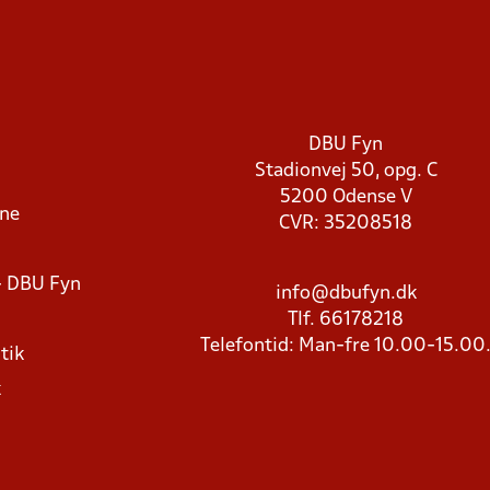
DBU Fyn
Stadionvej 50, opg. C
5200 Odense V
rne
CVR: 35208518
- DBU Fyn
info@dbufyn.dk
Tlf. 66178218
Telefontid: Man-fre 10.00-15.00
tik
k