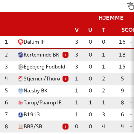
HJEMME
V
U
T
SCO
1
Dalum IF
3
0
0
16
-
2
Kerteminde BK
3
0
1
18
-
i
3
Egebjerg Fodbold
3
0
1
15
-
4
Stjernen/Thurø
1
0
2
5
-
i
5
Næsby BK
1
0
2
9
-
6
Tarup/Paarup IF
1
1
1
8
-
7
B1913
1
0
3
6
-
8
BBB/SB
0
0
4
4
-
i