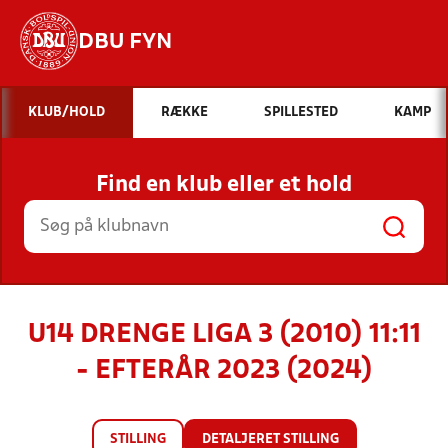
DBU FYN
Hvad vil du søge efter?
KLUB/HOLD
RÆKKE
SPILLESTED
KAMP
INDHOLD OG NYHEDER
Find en klub eller et hold
STILLINGER, RESULTATER, KLUBBER OG
HOLD
U14 DRENGE LIGA 3 (2010) 11:11
- EFTERÅR 2023 (2024)
STILLING
DETALJERET STILLING