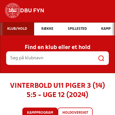
DBU FYN
Hvad vil du søge efter?
KLUB/HOLD
RÆKKE
SPILLESTED
KAMP
INDHOLD OG NYHEDER
Find en klub eller et hold
STILLINGER, RESULTATER, KLUBBER OG
HOLD
VINTERBOLD U11 PIGER 3 (14)
5:5 - UGE 12 (2024)
KAMPPROGRAM
HOLDOVERSIGT