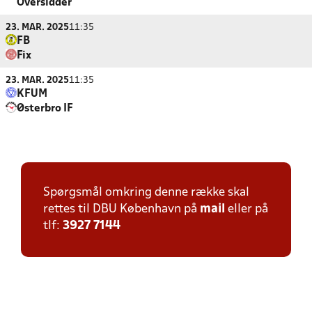
Oversidder
23. MAR. 2025
11:35
FB
Fix
23. MAR. 2025
11:35
KFUM
Østerbro IF
Spørgsmål omkring denne række skal
rettes til DBU København på
mail
eller på
tlf:
3927 7144