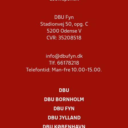
DBU Fyn
Stadionvej 50, opg. C
5200 Odense V
CVR: 35208518
info@dbufyn.dk
Tlf. 66178218
Telefontid: Man-fre 10.00-15.00.
DBU
DBU BORNHOLM
DBU FYN
DBU JYLLAND
DBU KØBENHAVN