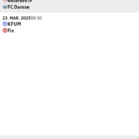
Østerbro IF
FC Damsø
23. MAR. 2025
09:30
KFUM
Fix