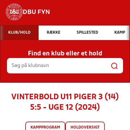
DBU FYN
Hvad vil du søge efter?
KLUB/HOLD
RÆKKE
SPILLESTED
KAMP
INDHOLD OG NYHEDER
Find en klub eller et hold
STILLINGER, RESULTATER, KLUBBER OG
HOLD
VINTERBOLD U11 PIGER 3 (14)
5:5 - UGE 12 (2024)
KAMPPROGRAM
HOLDOVERSIGT