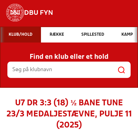
DBU FYN
Hvad vil du søge efter?
KLUB/HOLD
RÆKKE
SPILLESTED
KAMP
INDHOLD OG NYHEDER
Find en klub eller et hold
STILLINGER, RESULTATER, KLUBBER OG
HOLD
U7 DR 3:3 (18) ½ BANE TUNE
23/3 MEDALJESTÆVNE, PULJE 11
(2025)