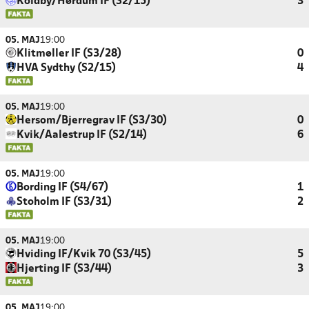
Koldby/Hørdum IF (S2/15)
3
05. MAJ
19:00
Klitmøller IF (S3/28)
0
HVA Sydthy (S2/15)
4
05. MAJ
19:00
Hersom/Bjerregrav IF (S3/30)
0
Kvik/Aalestrup IF (S2/14)
6
05. MAJ
19:00
Bording IF (S4/67)
1
Stoholm IF (S3/31)
2
05. MAJ
19:00
Hviding IF/Kvik 70 (S3/45)
5
Hjerting IF (S3/44)
3
05. MAJ
19:00