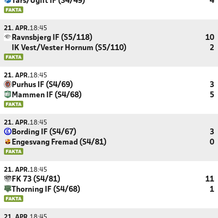
Tårs/Ugilt IF (S4/49)
4
21. APR.
18:45
Ravnsbjerg IF (S5/118)
10
IK Vest/Vester Hornum (S5/110)
2
21. APR.
18:45
Purhus IF (S4/69)
3
Mammen IF (S4/68)
5
21. APR.
18:45
Bording IF (S4/67)
3
Engesvang Fremad (S4/81)
0
21. APR.
18:45
FK 73 (S4/81)
11
Thorning IF (S4/68)
1
21. APR.
18:45