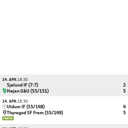
14. APR.
18:30
Sjølund IF (7:7)
2
Højen G&U (S5/151)
5
14. APR.
18:30
Uldum IF (S5/148)
4
Thyregod SF Frem (S5/149)
5