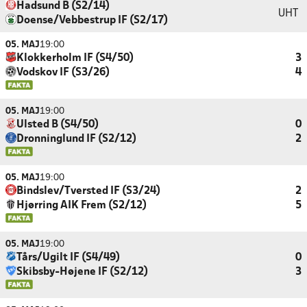
Hadsund B (S2/14)
UHT
Doense/Vebbestrup IF (S2/17)
05. MAJ
19:00
Klokkerholm IF (S4/50)
3
Vodskov IF (S3/26)
4
05. MAJ
19:00
Ulsted B (S4/50)
0
Dronninglund IF (S2/12)
2
05. MAJ
19:00
Bindslev/Tversted IF (S3/24)
2
Hjørring AIK Frem (S2/12)
5
05. MAJ
19:00
Tårs/Ugilt IF (S4/49)
0
Skibsby-Højene IF (S2/12)
3