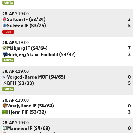
28. APR.
19:00
Saltum IF (S3/24)
3
Sulsted IF (S3/25)
5
28. APR.
19:00
Måbjerg IF (S4/64)
7
Borbjerg Skave Fodbold (S3/32)
3
28. APR.
19:00
Vorgod-Barde MOF (S4/65)
0
BFH (S3/33)
5
28. APR.
19:00
Vestjylland IF (S4/64)
0
Hjerm FIF (S3/32)
3
28. APR.
19:00
Mammen IF (S4/68)
0