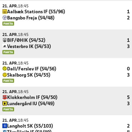
21. APR.
18:45
Aalbæk Stations IF (S5/96)
1
Bangsbo Freja (S4/48)
2
21. APR.
18:45
BIF/ØHIK (S4/52)
1
Vesterbro IK (S4/53)
3
21. APR.
18:45
Dall/Ferslev IF (S4/56)
0
Skalborg SK (S4/55)
3
21. APR.
18:45
Klokkerholm IF (S4/50)
5
Lundergård IU (S4/49)
3
21. APR.
18:45
Langholt SK (S5/103)
2