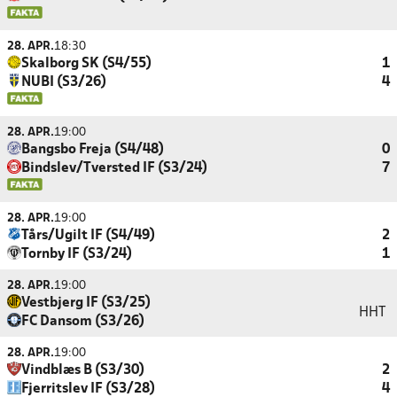
28. APR.
18:30
Skalborg SK (S4/55)
1
NUBI (S3/26)
4
28. APR.
19:00
Bangsbo Freja (S4/48)
0
Bindslev/Tversted IF (S3/24)
7
28. APR.
19:00
Tårs/Ugilt IF (S4/49)
2
Tornby IF (S3/24)
1
28. APR.
19:00
Vestbjerg IF (S3/25)
HHT
FC Dansom (S3/26)
28. APR.
19:00
Vindblæs B (S3/30)
2
Fjerritslev IF (S3/28)
4