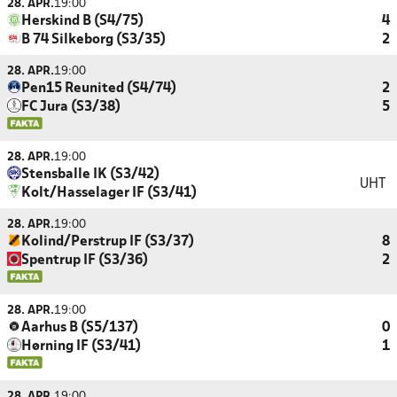
28. APR.
19:00
Herskind B (S4/75)
4
B 74 Silkeborg (S3/35)
2
28. APR.
19:00
Pen15 Reunited (S4/74)
2
FC Jura (S3/38)
5
28. APR.
19:00
Stensballe IK (S3/42)
UHT
Kolt/Hasselager IF (S3/41)
28. APR.
19:00
Kolind/Perstrup IF (S3/37)
8
Spentrup IF (S3/36)
2
28. APR.
19:00
Aarhus B (S5/137)
0
Hørning IF (S3/41)
1
28. APR.
19:00