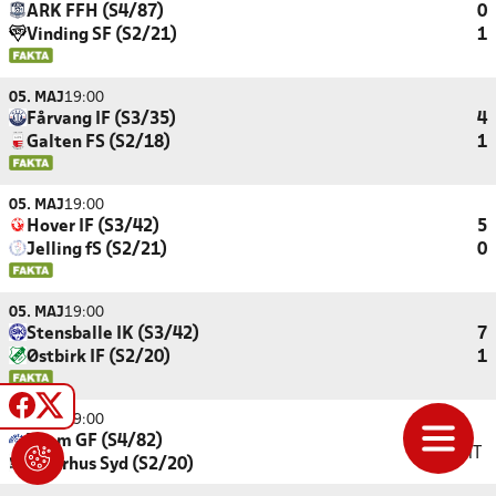
ARK FFH (S4/87)
0
Vinding SF (S2/21)
1
05. MAJ
19:00
Fårvang IF (S3/35)
4
Galten FS (S2/18)
1
05. MAJ
19:00
Hover IF (S3/42)
5
Jelling fS (S2/21)
0
05. MAJ
19:00
Stensballe IK (S3/42)
7
Østbirk IF (S2/20)
1
05. MAJ
19:00
Them GF (S4/82)
HHT
FC Århus Syd (S2/20)