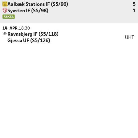
Aalbæk Stations IF (S5/96)
5
Syvsten IF (S5/98)
1
14. APR.
18:30
Ravnsbjerg IF (S5/118)
UHT
Gjessø UF (S5/126)