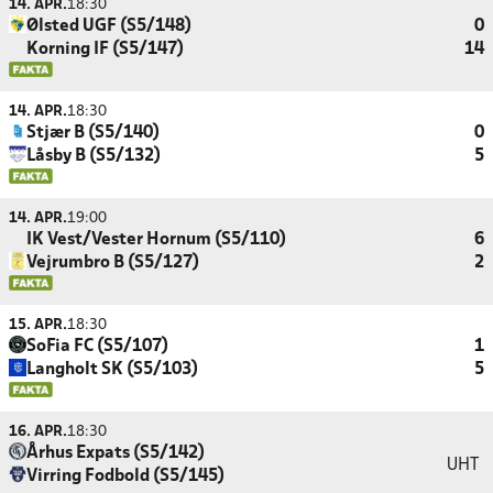
14. APR.
18:30
Ølsted UGF (S5/148)
0
Korning IF (S5/147)
14
14. APR.
18:30
Stjær B (S5/140)
0
Låsby B (S5/132)
5
14. APR.
19:00
IK Vest/Vester Hornum (S5/110)
6
Vejrumbro B (S5/127)
2
15. APR.
18:30
SoFia FC (S5/107)
1
Langholt SK (S5/103)
5
16. APR.
18:30
Århus Expats (S5/142)
UHT
Virring Fodbold (S5/145)