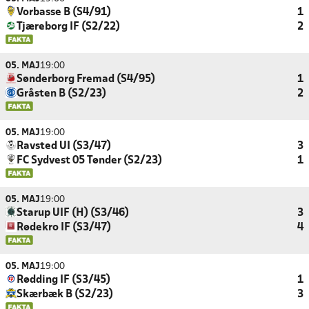
Vorbasse B (S4/91)
1
Tjæreborg IF (S2/22)
2
05. MAJ
19:00
Sønderborg Fremad (S4/95)
1
Gråsten B (S2/23)
2
05. MAJ
19:00
Ravsted UI (S3/47)
3
FC Sydvest 05 Tønder (S2/23)
1
05. MAJ
19:00
Starup UIF (H) (S3/46)
3
Rødekro IF (S3/47)
4
05. MAJ
19:00
Rødding IF (S3/45)
1
Skærbæk B (S2/23)
3