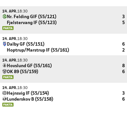
14. APR.
18:30
Nr. Felding GIF (S5/121)
3
Fjelstervang IF (S5/123)
5
14. APR.
18:30
Dalby GF (S5/151)
6
Hoptrup/Marstrup IF (S5/161)
2
14. APR.
18:30
Hovslund GF (S5/161)
8
OK 89 (S5/159)
6
14. APR.
18:30
Hejnsvig IF (S5/154)
3
Lunderskov B (S5/158)
6