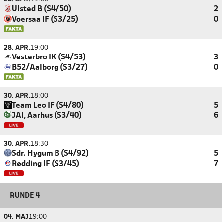
Ulsted B (S4/50)
2
Voersaa IF (S3/25)
0
28. APR.
19:00
Vesterbro IK (S4/53)
3
B52/Aalborg (S3/27)
0
30. APR.
18:00
Team Leo IF (S4/80)
5
JAI, Aarhus (S3/40)
6
30. APR.
18:30
Sdr. Hygum B (S4/92)
5
Rødding IF (S3/45)
7
RUNDE 4
04. MAJ
19:00