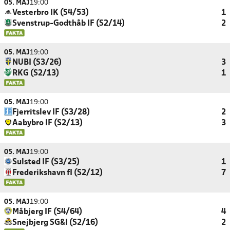
05. MAJ
19:00
Vesterbro IK (S4/53)
1
Svenstrup-Godthåb IF (S2/14)
2
05. MAJ
19:00
NUBI (S3/26)
3
RKG (S2/13)
1
05. MAJ
19:00
Fjerritslev IF (S3/28)
2
Aabybro IF (S2/13)
3
05. MAJ
19:00
Sulsted IF (S3/25)
1
Frederikshavn fI (S2/12)
7
05. MAJ
19:00
Måbjerg IF (S4/64)
4
Snejbjerg SG&I (S2/16)
2