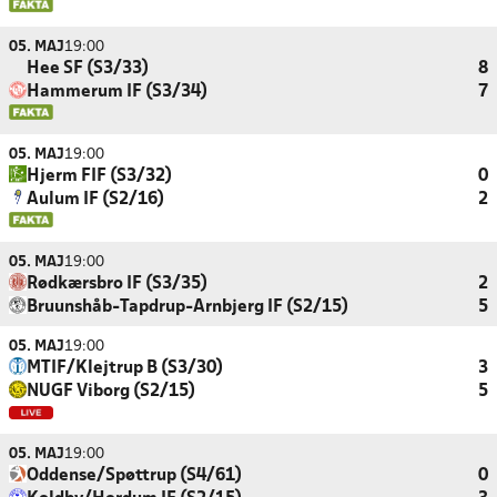
05. MAJ
19:00
Hee SF (S3/33)
8
Hammerum IF (S3/34)
7
05. MAJ
19:00
Hjerm FIF (S3/32)
0
Aulum IF (S2/16)
2
05. MAJ
19:00
Rødkærsbro IF (S3/35)
2
Bruunshåb-Tapdrup-Arnbjerg IF (S2/15)
5
05. MAJ
19:00
MTIF/Klejtrup B (S3/30)
3
NUGF Viborg (S2/15)
5
05. MAJ
19:00
Oddense/Spøttrup (S4/61)
0