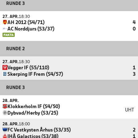
RUNDE 3
27. APR.
18:30
AH 2012 (S4/71)
4
AC Norddjurs (S3/37)
0
RUNDE 2
27. APR.
18:30
Vegger IF (S5/110)
1
Skørping IF Frem (S4/57)
3
RUNDE 3
28. APR.
Klokkerholm IF (S4/50)
UHT
Dybvad/Hørby (S3/25)
28. APR.
18:00
FC Vestkysten Århus (S3/35)
2
IHÅ Galacticos (S3/38)
1