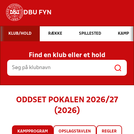
DBU FYN
Hvad vil du søge efter?
KLUB/HOLD
RÆKKE
SPILLESTED
KAMP
INDHOLD OG NYHEDER
Find en klub eller et hold
STILLINGER, RESULTATER, KLUBBER OG
HOLD
ODDSET POKALEN 2026/27
(2026)
KAMPPROGRAM
OPSLAGSTAVLEN
REGLER