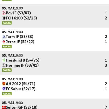
05. MAJ
19:00
Bov IF (S3/47)
1
FCH 6100 (S2/23)
2
05. MAJ
19:00
Tarm IF (S3/33)
2
Jerne IF (S2/22)
1
05. MAJ
19:00
Herskind B (S4/75)
1
Hørning IF (S3/41)
3
05. MAJ
19:00
AH 2012 (S4/71)
2
FC Sabur (S2/17)
1
05. MAJ
19:00
Søften GF (S2/18)
7