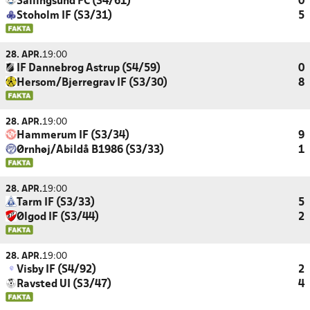
Sallingsund FC (S4/61)
0
Stoholm IF (S3/31)
5
28. APR.
19:00
IF Dannebrog Astrup (S4/59)
0
Hersom/Bjerregrav IF (S3/30)
8
28. APR.
19:00
Hammerum IF (S3/34)
9
Ørnhøj/Abildå B1986 (S3/33)
1
28. APR.
19:00
Tarm IF (S3/33)
5
Ølgod IF (S3/44)
2
28. APR.
19:00
Visby IF (S4/92)
2
Ravsted UI (S3/47)
4