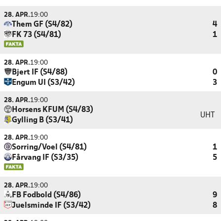
28. APR.
19:00
Them GF (S4/82)
4
FK 73 (S4/81)
1
28. APR.
19:00
Bjert IF (S4/88)
0
Engum UI (S3/42)
3
28. APR.
19:00
Horsens KFUM (S4/83)
UHT
Gylling B (S3/41)
28. APR.
19:00
Sorring/Voel (S4/81)
1
Fårvang IF (S3/35)
5
28. APR.
19:00
FB Fodbold (S4/86)
9
Juelsminde IF (S3/42)
8