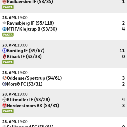
Rødkærsbro IF (S3/35)
1
28. APR.
19:00
Ravnsbjerg IF (S5/118)
2
MTIF/Klejtrup B (S3/30)
4
28. APR.
19:00
Bording IF (S4/67)
11
Kibæk IF (S3/33)
0
28. APR.
19:00
Oddense/Spøttrup (S4/61)
3
MorsØ FC (S3/31)
2
28. APR.
19:00
Klitmøller IF (S3/28)
4
Nordvestmors BK (S3/31)
3
28. APR.
19:00