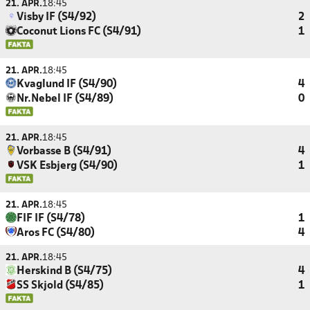
21. APR.
18:45
Visby IF (S4/92)
2
Coconut Lions FC (S4/91)
1
21. APR.
18:45
Kvaglund IF (S4/90)
4
Nr.Nebel IF (S4/89)
0
21. APR.
18:45
Vorbasse B (S4/91)
4
VSK Esbjerg (S4/90)
1
21. APR.
18:45
FIF IF (S4/78)
1
Aros FC (S4/80)
4
21. APR.
18:45
Herskind B (S4/75)
4
SS Skjold (S4/85)
1