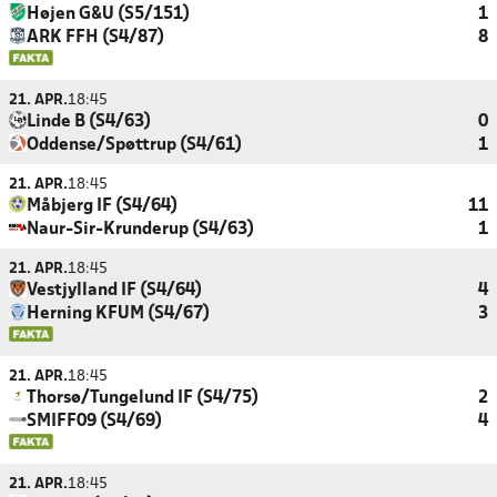
Højen G&U (S5/151)
1
ARK FFH (S4/87)
8
21. APR.
18:45
Linde B (S4/63)
0
Oddense/Spøttrup (S4/61)
1
21. APR.
18:45
Måbjerg IF (S4/64)
11
Naur-Sir-Krunderup (S4/63)
1
21. APR.
18:45
Vestjylland IF (S4/64)
4
Herning KFUM (S4/67)
3
21. APR.
18:45
Thorsø/Tungelund IF (S4/75)
2
SMIFF09 (S4/69)
4
21. APR.
18:45