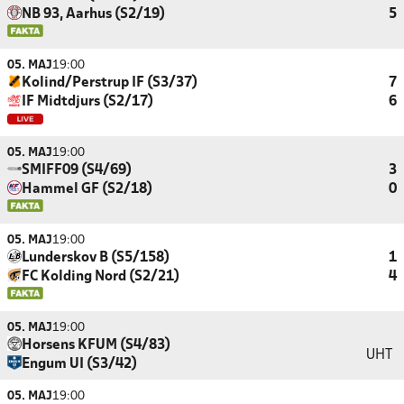
NB 93, Aarhus (S2/19)
5
05. MAJ
19:00
Kolind/Perstrup IF (S3/37)
7
IF Midtdjurs (S2/17)
6
05. MAJ
19:00
SMIFF09 (S4/69)
3
Hammel GF (S2/18)
0
05. MAJ
19:00
Lunderskov B (S5/158)
1
FC Kolding Nord (S2/21)
4
05. MAJ
19:00
Horsens KFUM (S4/83)
UHT
Engum UI (S3/42)
05. MAJ
19:00