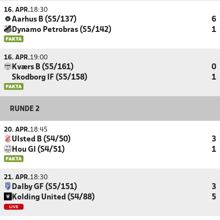
16. APR.
18:30
Aarhus B (S5/137)
6
Dynamo Petrobras (S5/142)
1
16. APR.
19:00
Kværs B (S5/161)
0
Skodborg IF (S5/158)
1
RUNDE 2
20. APR.
18:45
Ulsted B (S4/50)
3
Hou GI (S4/51)
1
21. APR.
18:30
Dalby GF (S5/151)
3
Kolding United (S4/88)
5