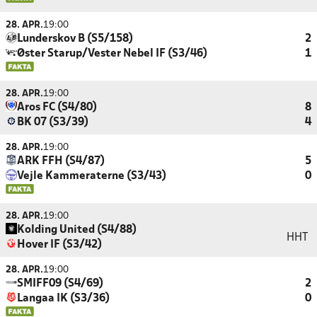
28. APR.
19:00
Lunderskov B (S5/158)
2
Øster Starup/Vester Nebel IF (S3/46)
1
28. APR.
19:00
Aros FC (S4/80)
8
BK 07 (S3/39)
4
28. APR.
19:00
ARK FFH (S4/87)
5
Vejle Kammeraterne (S3/43)
0
28. APR.
19:00
Kolding United (S4/88)
HHT
Hover IF (S3/42)
28. APR.
19:00
SMIFF09 (S4/69)
2
Langaa IK (S3/36)
0