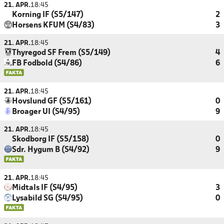
21. APR.
18:45
Korning IF (S5/147)
2
Horsens KFUM (S4/83)
3
21. APR.
18:45
Thyregod SF Frem (S5/149)
4
FB Fodbold (S4/86)
6
21. APR.
18:45
Hovslund GF (S5/161)
0
Broager UI (S4/95)
9
21. APR.
18:45
Skodborg IF (S5/158)
0
Sdr. Hygum B (S4/92)
9
21. APR.
18:45
Midtals IF (S4/95)
3
Lysabild SG (S4/95)
0