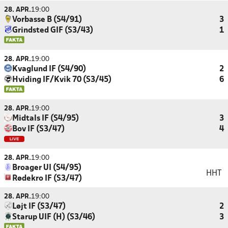
28. APR.
19:00
Vorbasse B (S4/91)
3
Grindsted GIF (S3/43)
1
28. APR.
19:00
Kvaglund IF (S4/90)
2
Hviding IF/Kvik 70 (S3/45)
6
28. APR.
19:00
Midtals IF (S4/95)
3
Bov IF (S3/47)
4
28. APR.
19:00
Broager UI (S4/95)
HHT
Rødekro IF (S3/47)
28. APR.
19:00
Løjt IF (S3/47)
2
Starup UIF (H) (S3/46)
3