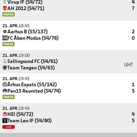
Virup IF (S4/72)
4
AH 2012 (S4/71)
7
21. APR.
18:45
Aarhus B (S5/137)
2
FC Åben Modus (S4/76)
0
21. APR.
19:00
Sallingsund FC (S4/61)
UHT
Team Tangen (S4/63)
21. APR.
19:45
Århus Expats (S5/142)
1
Pen15 Reunited (S4/74)
5
21. APR.
19:45
HEI (S4/72)
4
Team Leo IF (S4/80)
5