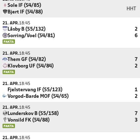
Sole IF (S4/85)
HHT
Bjert IF (S4/88)
21. APR.
18:45
Låsby B (S5/132)
2
Sorring/Voel (S4/81)
6
21. APR.
18:45
Them GF (S4/82)
7
Klovborg UF (S4/84)
2
21. APR.
18:45
Fjelstervang IF (S5/123)
1
Vorgod-Barde MOF (S4/65)
2
21. APR.
18:45
Lunderskov B (S5/158)
7
Vonsild FK (S4/88)
3
21. APR.
18:45