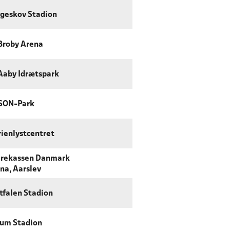
geskov Stadion
Broby Arena
Aaby Idrætspark
SON-Park
ienlystcentret
rekassen Danmark
na, Aarslev
tfalen Stadion
um Stadion