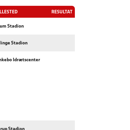
ILLESTED
RESULTAT
um Stadion
linge Stadion
kebo Idrætscenter
rup Stadion