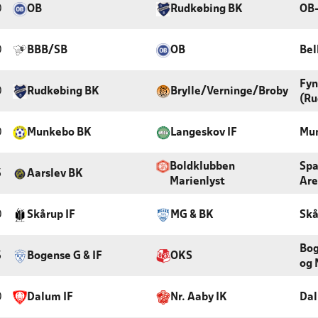
0
OB
Rudkøbing BK
OB
0
BBB/SB
OB
Bel
Fyn
0
Rudkøbing BK
Brylle/Verninge/Broby
(Ru
0
Munkebo BK
Langeskov IF
Mun
Boldklubben
Spa
5
Aarslev BK
Marienlyst
Are
0
Skårup IF
MG & BK
Skå
Bog
5
Bogense G & IF
OKS
og 
0
Dalum IF
Nr. Aaby IK
Dal