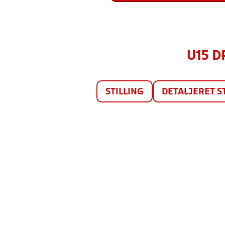
U15 D
STILLING
DETALJERET S