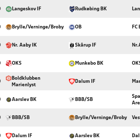
0
Langeskov IF
Rudkøbing BK
Lan
0
Brylle/Verninge/Broby
OB
FC 
0
Nr. Aaby IK
Skårup IF
Nr.
0
OKS
Munkebo BK
OK
Boldklubben
0
Dalum IF
Mar
Marienlyst
Spa
0
Aarslev BK
BBB/SB
Are
0
BBB/SB
Brylle/Verninge/Broby
Ves
0
Dalum IF
Aarslev BK
Dal