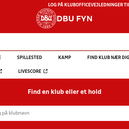
LOG PÅ KLUBOFFICE
VEJLEDNINGER TI
DBU FYN
E
SPILLESTED
KAMP
FIND KLUB NÆR DI
LIVESCORE
Find en klub eller et hold