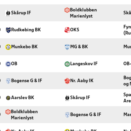
Boldklubben
Skårup IF
Skå
Marienlyst
Fyn
0
Rudkøbing BK
OKS
(Ru
0
Munkebo BK
MG & BK
Mun
0
OB
Langeskov IF
OB
Bog
0
Bogense G & IF
Nr. Aaby IK
og 
Spa
0
Aarslev BK
Skårup IF
Are
Boldklubben
0
Bogense G & IF
Mar
Marienlyst