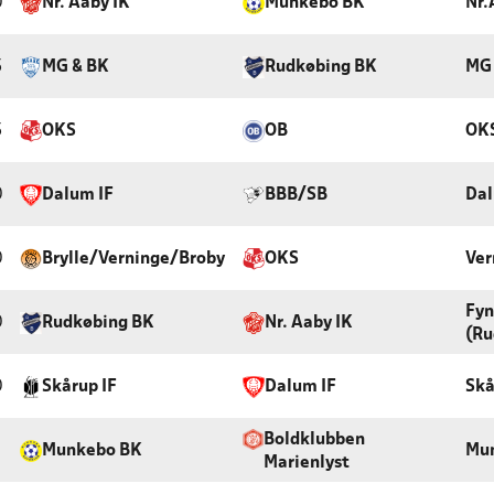
0
Nr. Aaby IK
Munkebo BK
Nr.
5
MG & BK
Rudkøbing BK
MG 
5
OKS
OB
OK
0
Dalum IF
BBB/SB
Dal
0
Brylle/Verninge/Broby
OKS
Ver
Fyn
0
Rudkøbing BK
Nr. Aaby IK
(Ru
0
Skårup IF
Dalum IF
Skå
Boldklubben
Munkebo BK
Mun
Marienlyst