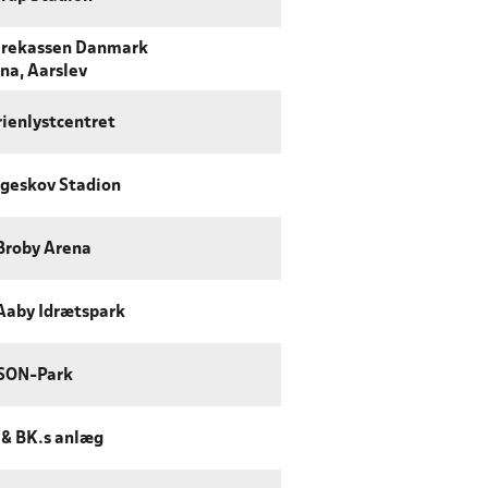
rekassen Danmark
na, Aarslev
ienlystcentret
geskov Stadion
Broby Arena
Aaby Idrætspark
SON-Park
& BK.s anlæg