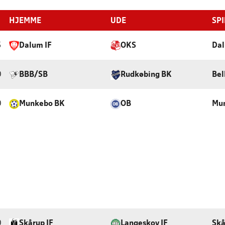
HJEMME
UDE
SP
5
Dalum IF
OKS
Dal
0
BBB/SB
Rudkøbing BK
Bel
0
Munkebo BK
OB
Mun
0
Skårup IF
Langeskov IF
Skå