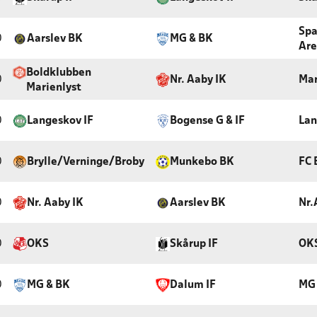
Spa
0
Aarslev BK
MG & BK
Are
Boldklubben
0
Nr. Aaby IK
Mar
Marienlyst
0
Langeskov IF
Bogense G & IF
Lan
0
Brylle/Verninge/Broby
Munkebo BK
FC 
0
Nr. Aaby IK
Aarslev BK
Nr.
0
OKS
Skårup IF
OK
0
MG & BK
Dalum IF
MG 