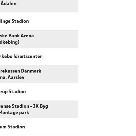
-Ådalen
linge Stadion
ske Bank Arena
dkøbing)
kebo Idrætscenter
rekassen Danmark
na, Aarslev
rup Stadion
ense Stadion - JK Byg
Montage park
um Stadion