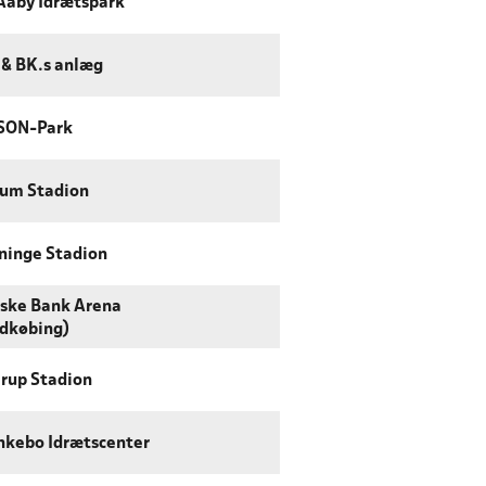
Aaby Idrætspark
& BK.s anlæg
SON-Park
um Stadion
ninge Stadion
ske Bank Arena
dkøbing)
rup Stadion
kebo Idrætscenter